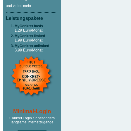
und vieles mehr ...
Leistungspakete
MyConkret basis
1,29 Euro/Monat
MyConkret limited
1,99 Euro/Monat
MyConkret unlimited
3,99 Euro/Monat
Minimal-Login
Conkret Login für besonders
langsame Internetzugänge