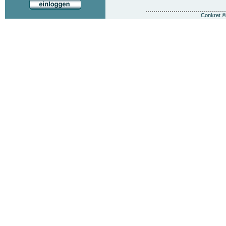
Conkret
® 