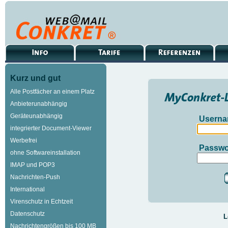
Kurz und gut
Alle Postfächer an einem Platz
Anbieterunabhängig
Geräteunabhängig
Userna
integrierter Document-Viewer
Werbefrei
Passwo
ohne Softwareinstallation
IMAP und POP3
Nachrichten-Push
International
Virenschutz in Echtzeit
Datenschutz
L
Nachrichtengrößen bis 100 MB